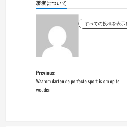
著者について
すべての投稿を表示
P
Previous:
Waarom darten de perfecte sport is om op te
o
wedden
s
t
n