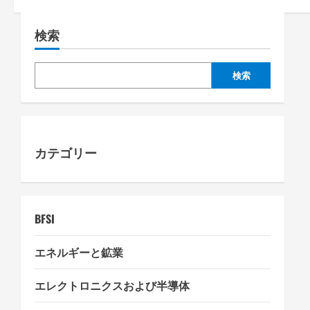
a
検索
v
i
検索
g
a
カテゴリー
t
i
o
BFSI
n
エネルギーと鉱業
エレクトロニクスおよび半導体