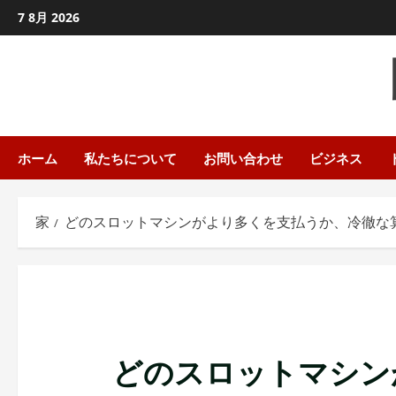
コ
7 8月 2026
ン
テ
ン
ツ
に
ス
ホーム
私たちについて
お問い合わせ
ビジネス
キ
ッ
家
どのスロットマシンがより多くを支払うか、冷徹な
プ
し
ま
す
どのスロットマシン