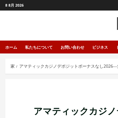
コ
8 8月 2026
ン
テ
ン
ツ
に
ス
ホーム
私たちについて
お問い合わせ
ビジネス
キ
ッ
家
アマティックカジノデポジットボーナスなし2026―
プ
し
ま
す
アマティックカジノ