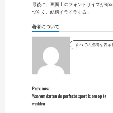
最後に、画面上のフォントサイズが9p
づらく、結構イライラする。
著者について
すべての投稿を表示
P
Previous:
Waarom darten de perfecte sport is om op te
o
wedden
s