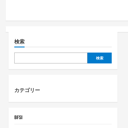
t
n
a
検索
v
i
検索
g
a
カテゴリー
t
i
o
BFSI