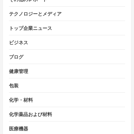
テクノロジーとメディア
トップ企業ニュース
ビジネス
ブログ
健康管理
包装
化学・材料
化学薬品および材料
医療機器