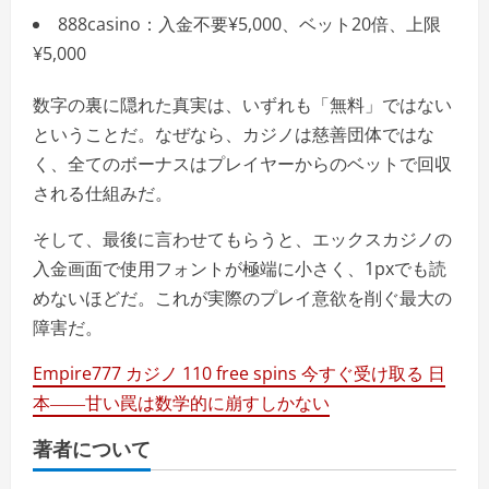
888casino：入金不要¥5,000、ベット20倍、上限
¥5,000
数字の裏に隠れた真実は、いずれも「無料」ではない
ということだ。なぜなら、カジノは慈善団体ではな
く、全てのボーナスはプレイヤーからのベットで回収
される仕組みだ。
そして、最後に言わせてもらうと、エックスカジノの
入金画面で使用フォントが極端に小さく、1pxでも読
めないほどだ。これが実際のプレイ意欲を削ぐ最大の
障害だ。
Empire777 カジノ 110 free spins 今すぐ受け取る 日
本――甘い罠は数学的に崩すしかない
著者について