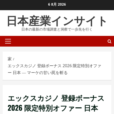
コ
6 8月 2026
ン
日本産業インサイト
テ
ン
日本の最新の市場調査と洞察で一歩先を行く
ツ
に
プ
ス
ラ
キ
イ
ッ
家
マ
プ
エックスカジノ 登録ボーナス 2026 限定特別オファ
リ
し
ー 日本 ― マーケの甘い罠を斬る
メ
ま
ニ
す
ュ
ー
エックスカジノ 登録ボーナス
2026 限定特別オファー 日本