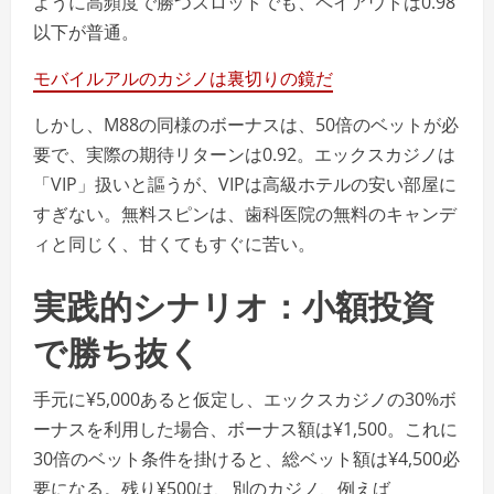
ように高頻度で勝つスロットでも、ペイアウトは0.98
以下が普通。
モバイルアルのカジノは裏切りの鏡だ
しかし、M88の同様のボーナスは、50倍のベットが必
要で、実際の期待リターンは0.92。エックスカジノは
「VIP」扱いと謳うが、VIPは高級ホテルの安い部屋に
すぎない。無料スピンは、歯科医院の無料のキャンデ
ィと同じく、甘くてもすぐに苦い。
実践的シナリオ：小額投資
で勝ち抜く
手元に¥5,000あると仮定し、エックスカジノの30%ボ
ーナスを利用した場合、ボーナス額は¥1,500。これに
30倍のベット条件を掛けると、総ベット額は¥4,500必
要になる。残り¥500は、別のカジノ、例えば