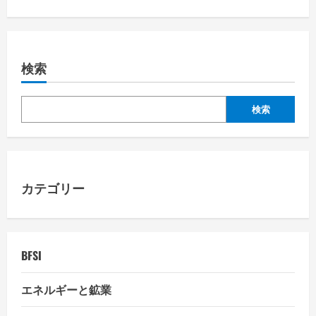
t
n
a
検索
v
検索
i
g
a
カテゴリー
t
i
BFSI
o
エネルギーと鉱業
n