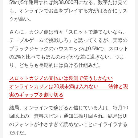
5%で5年運用すれば約38,000円になる。数字だけ見て
も、オンラインでお金をプレイする方がはるかにリス
クが高い。
さらに、カジノ側は時々「スロットで勝てないなら、
テーブルゲームで挑戦しろ」と誘ってくるが、実際の
ブラックジャックのハウスエッジは0.5%で、スロット
の2%と比べてもほんのわずかな差に過ぎない。つま
り、どちらも長期的には負ける仕組みだ。
スロットカジノの支払いは裏側で笑うしかない
オンラインカジノは20歳未満は入れない――法律と現
実のギャップを割り切る
結局、オンラインで稼げると信じている人は、毎月10
回以上の「無料スピン」通知に振り回され、結局はUI
のフォントが小さすぎて読めないことにイライラする
だけだ。