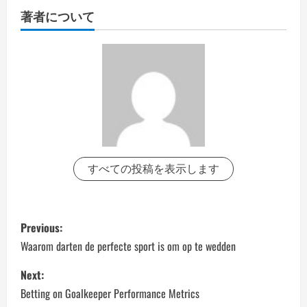
著者について
すべての投稿を表示します
P
Previous:
o
Waarom darten de perfecte sport is om op te wedden
s
Next:
Betting on Goalkeeper Performance Metrics