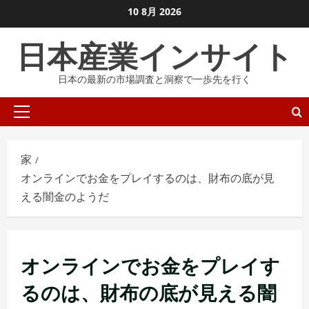
コ
10 8月 2026
ン
日本産業インサイト
テ
ン
日本の最新の市場調査と洞察で一歩先を行く
ツ
に
プ
ス
ラ
キ
イ
ッ
家
マ
プ
オンラインでお金をプレイするのは、財布の底が見
リ
し
える闇金のようだ
メ
ま
ニ
す
ュ
ー
オンラインでお金をプレイす
るのは、財布の底が見える闇