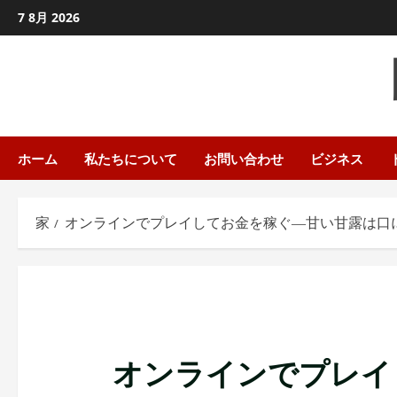
コ
7 8月 2026
ン
テ
ン
ツ
に
ス
ホーム
私たちについて
お問い合わせ
ビジネス
キ
ッ
家
オンラインでプレイしてお金を稼ぐ―甘い甘露は口
プ
し
ま
す
オンラインでプレイ