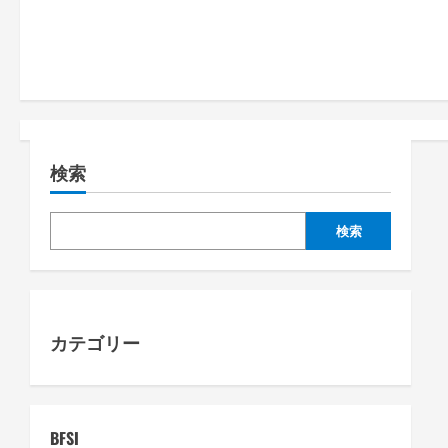
s
t
n
a
検索
v
i
検索
g
a
カテゴリー
t
i
o
BFSI