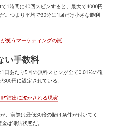
 Questで1時間に40回スピンすると、最大で4000円
%だ。つまり平均で30分に1回だけ小さな勝利
ロが笑うマーケティングの罠
ない手数料
実は1日あたり5回の無料スピンが全て0.01%の還
が300円に設定されている。
IP”演出に泣かされる現実
と呼ぶが、実際は最低30倍の賭け条件が付いてく
、資金は凍結状態だ。