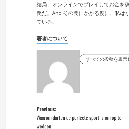
結局、オンラインでプレイしてお金を
罠だ。And その罠にかかる度に、私
ている。
著者について
すべての投稿を表示
P
Previous:
Waarom darten de perfecte sport is om op te
o
wedden