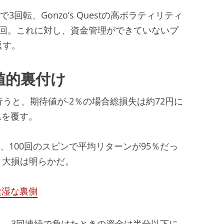
で3回転、Gonzo’s Questの高ボラティリティ
1回。これに対し、資金管理ができていないプ
返す。
値的裏付け
日行うと、期待値が-2％の場合総損失は約72円に
れを覆す。
投入し、100回のスピンで平均リターンが95％だっ
円。大損は明らかだ。
陰湿な裏側
と、3回連続で負けたときの資金は半分以下に