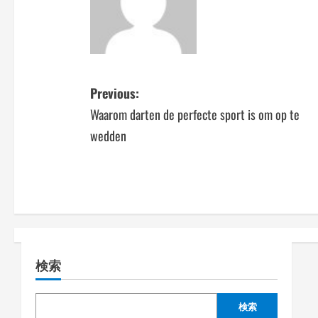
P
Previous:
Waarom darten de perfecte sport is om op te
o
wedden
s
t
n
a
検索
v
i
検索