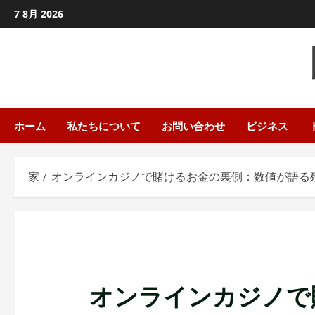
コ
7 8月 2026
ン
テ
ン
ツ
に
ス
ホーム
私たちについて
お問い合わせ
ビジネス
キ
ッ
家
オンラインカジノで賭けるお金の裏側：数値が語る
プ
し
ま
す
オンラインカジノで