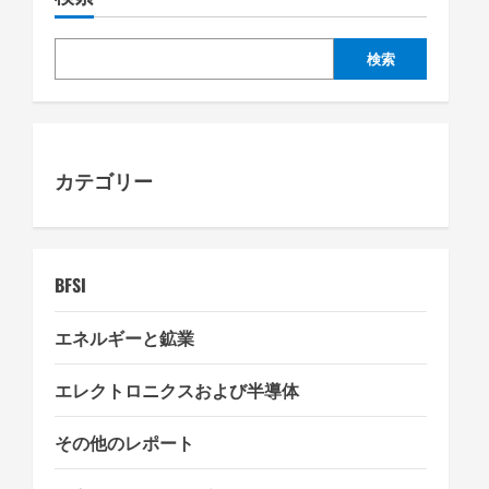
v
i
検索
g
a
カテゴリー
t
i
o
BFSI
n
エネルギーと鉱業
エレクトロニクスおよび半導体
その他のレポート