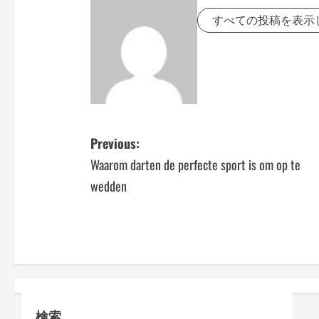
すべての投稿を表示
P
Previous:
Waarom darten de perfecte sport is om op te
o
wedden
s
t
n
a
検索