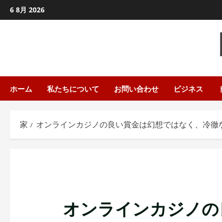
コ
6 8月 2026
ン
テ
ン
ツ
に
ス
ホーム
私たちについて
お問い合わせ
ビジネス
キ
ッ
家
オンラインカジノの良い賞金は幻想ではなく、冷徹
プ
し
ま
す
オンラインカジノの