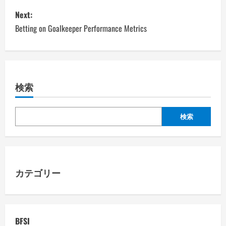
s
Next:
Betting on Goalkeeper Performance Metrics
t
n
a
検索
v
検索
i
g
a
カテゴリー
t
i
BFSI