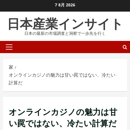
コ
7 8月 2026
ン
日本産業インサイト
テ
ン
日本の最新の市場調査と洞察で一歩先を行く
ツ
に
プ
ス
ラ
キ
イ
ッ
家
マ
プ
オンラインカジノの魅力は甘い罠ではない、冷たい
リ
し
計算だ
メ
ま
ニ
す
ュ
ー
オンラインカジノの魅力は甘
い罠ではない、冷たい計算だ