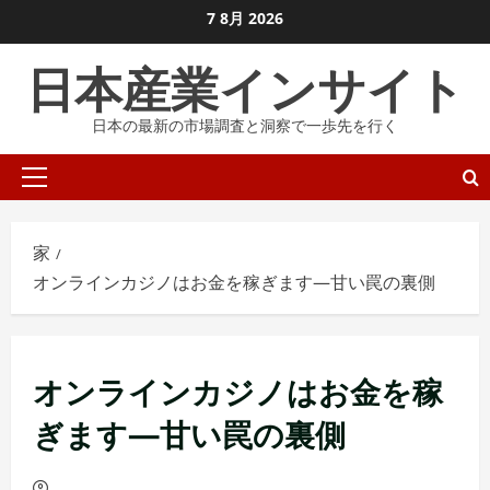
コ
7 8月 2026
ン
日本産業インサイト
テ
ン
日本の最新の市場調査と洞察で一歩先を行く
ツ
に
プ
ス
ラ
キ
イ
ッ
家
マ
プ
オンラインカジノはお金を稼ぎます—甘い罠の裏側
リ
し
メ
ま
ニ
す
オンラインカジノはお金を稼
ュ
ー
ぎます—甘い罠の裏側