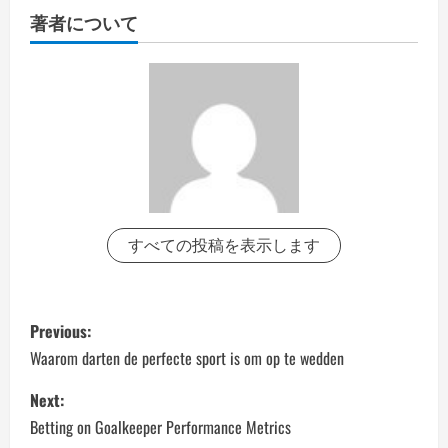
著者について
すべての投稿を表示します
P
Previous:
o
Waarom darten de perfecte sport is om op te wedden
s
Next:
Betting on Goalkeeper Performance Metrics