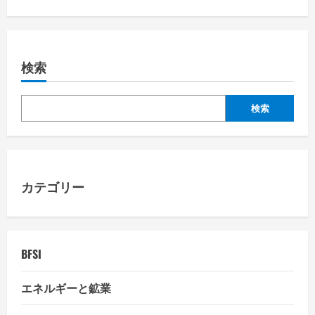
t
n
a
検索
v
検索
i
g
a
カテゴリー
t
i
BFSI
o
エネルギーと鉱業
n