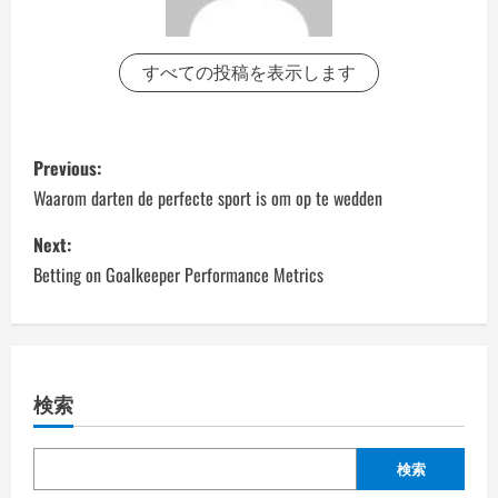
すべての投稿を表示します
P
Previous:
o
Waarom darten de perfecte sport is om op te wedden
s
Next:
Betting on Goalkeeper Performance Metrics
t
n
a
検索
v
検索
i