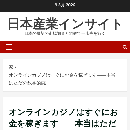
コ
9 8月 2026
ン
日本産業インサイト
テ
ン
日本の最新の市場調査と洞察で一歩先を行く
ツ
に
プ
ス
ラ
キ
イ
ッ
家
マ
プ
オンラインカジノはすぐにお金を稼ぎます――本当
リ
し
はただの数学的罠
メ
ま
ニ
す
ュ
ー
オンラインカジノはすぐにお
金を稼ぎます――本当はただ