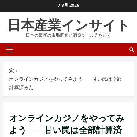
コ
7 8月 2026
ン
日本産業インサイト
テ
ン
日本の最新の市場調査と洞察で一歩先を行く
ツ
に
プ
ス
ラ
キ
イ
ッ
家
マ
プ
オンラインカジノをやってみよう――甘い罠は全部
リ
し
計算済みだ
メ
ま
ニ
す
ュ
ー
オンラインカジノをやってみ
よう――甘い罠は全部計算済