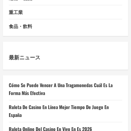
重工業
食品・飲料
最新ニュース
Cómo Se Puede Vencer A Una Tragamonedas Cuál Es La
Forma Más Efectiva
Ruleta De Casino En Línea Mejor Tiempo De Juego En
España
Ruleta Online Del Casino En Vivo En Es 2026