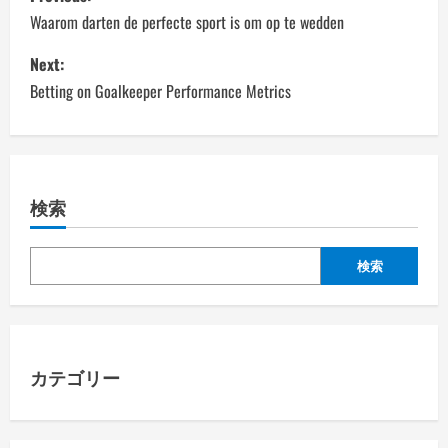
o
Waarom darten de perfecte sport is om op te wedden
s
Next:
Betting on Goalkeeper Performance Metrics
t
n
a
検索
v
検索
i
g
a
カテゴリー
t