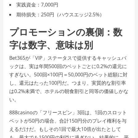
実践資金：7,000円
期待損失：250円（ハウスエッジ2.5%）
プロモーションの裏側：数
字は数字、意味は別
Bet365が「VIP」ステータスで提供するキャッシュバ
ックは、実は年間500回のベットごとに0.2%の還元に
すぎない。500回×100円＝50,000円のベット総額に対
し、還元はたった100円だ。つまり、実質的な割引率
は0.2%未満で、ホテルの朝食割引と同等の価値しかな
い。
888casinoの「フリースピン」3回は、1回のスロット
ベットが50円の場合、合計150円分のプレイ権利を与
えるだけだ。もしその1回で最大10倍が出たとして
も、最大でも1500円の利益に過ぎない。結果的に、平