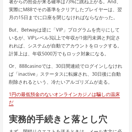
署からの照会が来る確率は73%に跳ね上がる。And、
実際にM88でその基準をクリアしたプレイヤーは、翌
月の15日までに口座を閉じなければならなかった。
But、Betwayは逆に「VIP」プログラムを売りにして
いるが、VIPレベル3以上で年収が1億円未満と判定さ
れれば、システムが自動でアカウントをロックする。
計算上は、年収5000万でもロック対象になる。
Or、888casinoでは、30日間連続でログインしなけれ
ば「inactive」ステータスに転嫁され、30日後に自動
削除されるという、冷たいアルゴリズムが走る。
1円の最低預金のないオンラインカジノは騙しの温床
だ
実務的手続きと落とし穴
まず、閉鎖リクエストを送るときは、メール本文に必