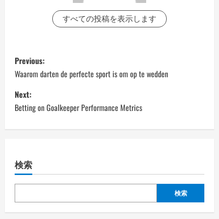
すべての投稿を表示します
P
Previous:
o
Waarom darten de perfecte sport is om op te wedden
s
Next:
Betting on Goalkeeper Performance Metrics
t
n
a
検索
v
検索
i