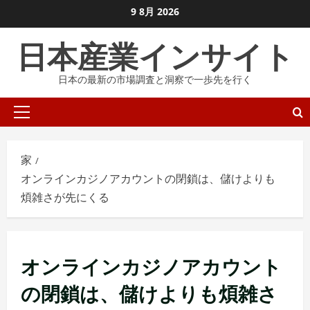
コ
9 8月 2026
ン
日本産業インサイト
テ
ン
日本の最新の市場調査と洞察で一歩先を行く
ツ
に
プ
ス
ラ
キ
イ
ッ
家
マ
プ
オンラインカジノアカウントの閉鎖は、儲けよりも
リ
し
煩雑さが先にくる
メ
ま
ニ
す
ュ
ー
オンラインカジノアカウント
の閉鎖は、儲けよりも煩雑さ