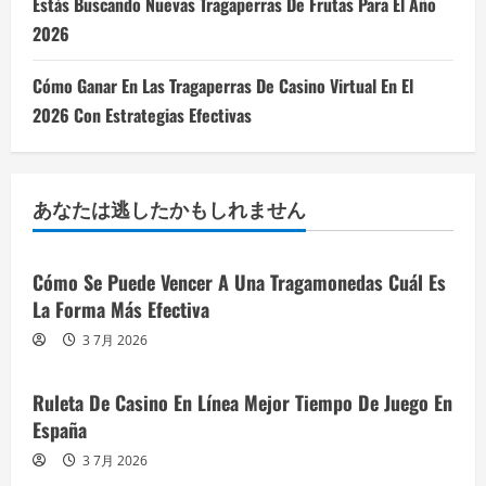
Estás Buscando Nuevas Tragaperras De Frutas Para El Año
2026
Cómo Ganar En Las Tragaperras De Casino Virtual En El
2026 Con Estrategias Efectivas
あなたは逃したかもしれません
Cómo Se Puede Vencer A Una Tragamonedas Cuál Es
La Forma Más Efectiva
3 7月 2026
Ruleta De Casino En Línea Mejor Tiempo De Juego En
España
3 7月 2026