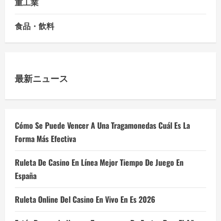
重工業
食品・飲料
最新ニュース
Cómo Se Puede Vencer A Una Tragamonedas Cuál Es La
Forma Más Efectiva
Ruleta De Casino En Línea Mejor Tiempo De Juego En
España
Ruleta Online Del Casino En Vivo En Es 2026