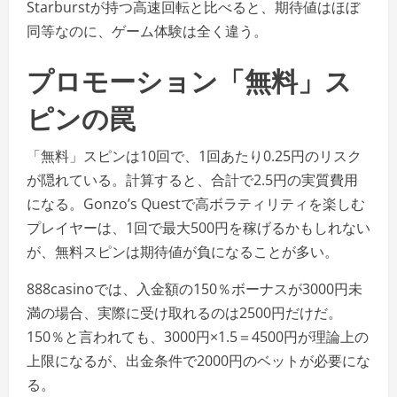
Starburstが持つ高速回転と比べると、期待値はほぼ
同等なのに、ゲーム体験は全く違う。
プロモーション「無料」ス
ピンの罠
「無料」スピンは10回で、1回あたり0.25円のリスク
が隠れている。計算すると、合計で2.5円の実質費用
になる。Gonzo’s Questで高ボラティリティを楽しむ
プレイヤーは、1回で最大500円を稼げるかもしれない
が、無料スピンは期待値が負になることが多い。
888casinoでは、入金額の150％ボーナスが3000円未
満の場合、実際に受け取れるのは2500円だけだ。
150％と言われても、3000円×1.5＝4500円が理論上の
上限になるが、出金条件で2000円のベットが必要にな
る。