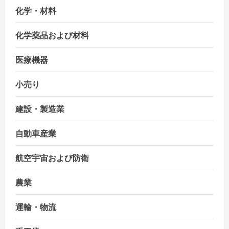
化学・材料
化学薬品および材料
医療機器
小売り
建設・製造業
自動車産業
航空宇宙および防衛
農業
運輸・物流