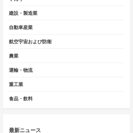
建設・製造業
自動車産業
航空宇宙および防衛
農業
運輸・物流
重工業
食品・飲料
最新ニュース