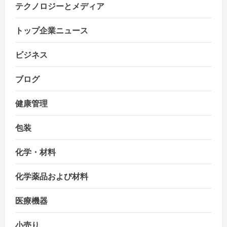
テクノロジーとメディア
トップ企業ニュース
ビジネス
ブログ
健康管理
包装
化学・材料
化学薬品および材料
医療機器
小売り