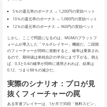
5％の還元率のボーナス → 1,200円の実効ベット
10％の還元率のボーナス → 1,080円の実効ベット
12％の還元率のボーナス → 960円の実効ベット
しかし、ここで問題になるのは、MGMのプラットフ
ォームが導入した「マルチレイヤー」機能だ。二段階
のフィーチャーが同時に発動すると、確率は乗算され
るので、期待値は単純合計の半分にまで下がる。例え
ば、0.3と0.4の確率が同時に適用されれば、結果は
0.12、つまり88％の減少だ。
実際のシナリオ：プロが見
抜くフィーチャーの罠
ある常連プレイヤーは、1か月で30回「無料スピン」