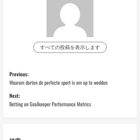
すべての投稿を表示します
P
Previous:
o
Waarom darten de perfecte sport is om op te wedden
s
Next:
Betting on Goalkeeper Performance Metrics
t
n
a