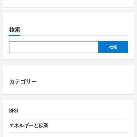
t
n
a
検索
v
検索
i
g
a
カテゴリー
t
i
BFSI
o
エネルギーと鉱業
n