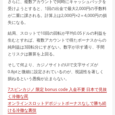
さらに、複数アカウントで同時にキャッシュバックを
受けようとすると、1回の出金で最大2,000円の手数料
が二重に課される。計算上は2,000円×2＝4,000円の損
失になる。
結局、スロットで10回の回転が平均0.05ドルの利益を
生むとすれば、複数アカウントで得たボーナスからの
純利益は3回転分にすぎない。数字が示す通り、手間
とリスクは勝算を上回る。
そして何より、カジノサイトのUIで文字サイズが
0.8ptと微細に設定されているのが、視認性を著しく
損ねるという愚痴が止まらない。
7スピンカジノ 限定 bonus code 入金不要 日本で見抜
く冷徹な罠
オンラインスロットデポジットボーナスなしで勝ち続
ける冷徹な裏技