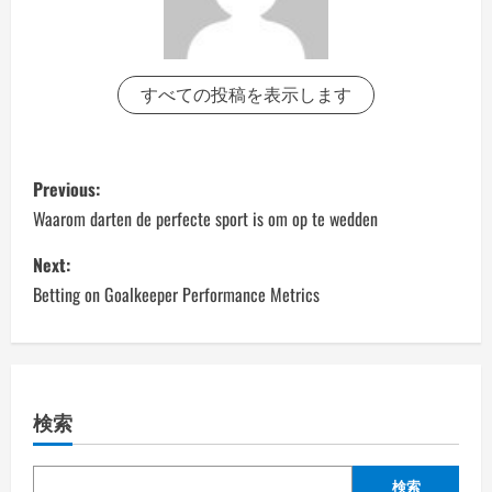
すべての投稿を表示します
P
Previous:
o
Waarom darten de perfecte sport is om op te wedden
s
Next:
Betting on Goalkeeper Performance Metrics
t
n
a
検索
v
検索