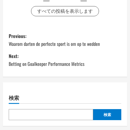
すべての投稿を表示します
P
Previous:
o
Waarom darten de perfecte sport is om op te wedden
s
Next:
Betting on Goalkeeper Performance Metrics
t
n
a
検索
v
検索
i