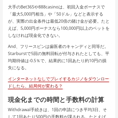
大手のBet365や888casinoは、初回入金ボーナスで
「最大5,000円相当」や「50ドル」などと表示する
が、実際の出金条件は最低20倍の賭け金が必要。たと
えば、5,000円ボーナスなら100,000円以上のベットを
しなければ現金化できない。
And、フリースピンは歯医者のキャンディと同等だ。
Starburstで5回の無料回転が付与されたとしても、平
均期待値は-0.5％で、結果的に1回あたり約10円の損
失になる。
インターネットなしでプレイするカジノをダウンロー
ドしたら、結局何が変わる？
現金化までの時間と手数料の計算
Withdrawal手続きは、1回の申請につき平均3日、そ
して1回あたり500円の手数料が課される。たとえば、