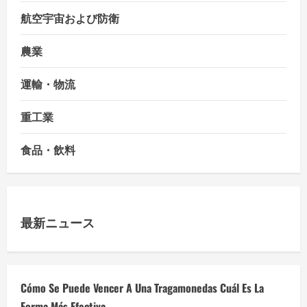
航空宇宙および防衛
農業
運輸・物流
重工業
食品・飲料
最新ニュース
Cómo Se Puede Vencer A Una Tragamonedas Cuál Es La
Forma Más Efectiva