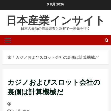
コ
9 8月 2026
ン
日本産業インサイト
テ
ン
日本の最新の市場調査と洞察で一歩先を行く
ツ
に
プ
ス
ラ
キ
イ
ッ
家
カジノおよびスロット会社の裏側は計算機械だ
マ
プ
リ
し
メ
ま
カジノおよびスロット会社の
ニ
す
ュ
裏側は計算機械だ
ー
1 6月 2026