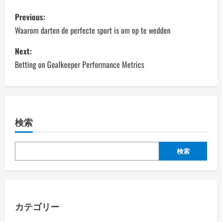
P
Previous:
o
Waarom darten de perfecte sport is om op te wedden
s
Next:
Betting on Goalkeeper Performance Metrics
t
n
a
検索
v
検索
i
g
a
カテゴリー
t