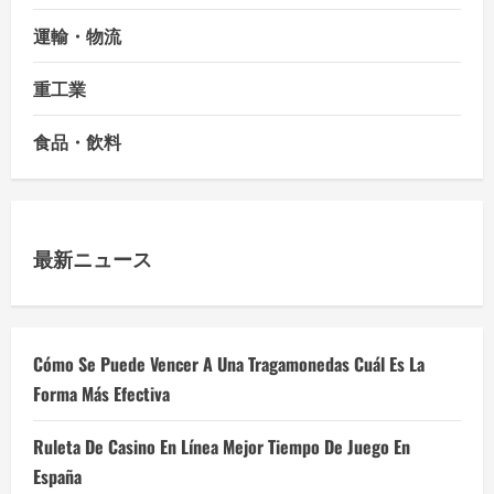
運輸・物流
重工業
食品・飲料
最新ニュース
Cómo Se Puede Vencer A Una Tragamonedas Cuál Es La
Forma Más Efectiva
Ruleta De Casino En Línea Mejor Tiempo De Juego En
España