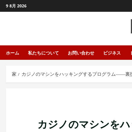
コ
9 8月 2026
ン
テ
ン
ツ
に
ス
ホーム
私たちについて
お問い合わせ
ビジネス
キ
ッ
家
カジノのマシンをハッキングするプログラム――裏
プ
し
ま
す
カジノのマシンをハ