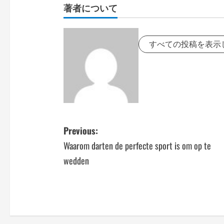
著者について
すべての投稿を表示
P
Previous:
Waarom darten de perfecte sport is om op te
o
wedden
s
t
n