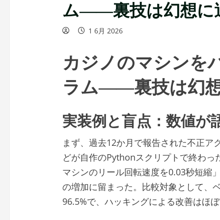
ム――裏技は幻想に
1 6月 2026
カジノのマシンを
ラム――裏技は幻
実装例と盲点：数値が
まず、過去12か月で報告された不正ア
どが自作のPythonスクリプトで終わ
マシンのリール回転速度を0.03秒短縮
の増加に留まった。比較対象として、
96.5%で、ハッキングによる改善はほ