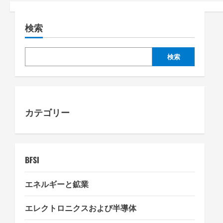
a
検索
v
i
検索
g
a
カテゴリー
t
i
o
BFSI
n
エネルギーと鉱業
エレクトロニクスおよび半導体