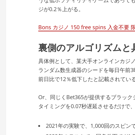
ジが0.2％上がる。
Bons カジノ 150 free spins 入金
裏側のアルゴリズムと
具体例として、某大手オンラインカジノ
ランダム数生成器のシードを毎日午前3
前日比で12％低下したと記載されてい
Or、同じくBet365が提供するブラ
タイミングを0.07秒遅延させるだけで
2021年の実験で、1,000回のスピンで