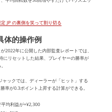
不要 限定 JP の裏側を笑って割り切る
具体的操作例
が2022年に公開した内部監査レポートでは、
時にリセットした結果、プレイヤーの勝率が
る。
ックジャックでは、ディーラーが「ヒット」する
、勝率が0.3ポイント上昇する計算ができる。
平均利益が+¥2,300