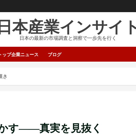
日本産業インサイ
日本の最新の市場調査と洞察で一歩先を行く
トップ企業ニュース
ブログ
嘆き
かす――真実を見抜く