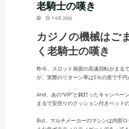
老騎士の嘆き
1 6月 2026
カジノの機械はご
く老騎士の嘆き
昨今、スロット画面の高速回転がまる
が、実際のリターン率は5％の差で千円
And、あの“VIP”と銘打ったキャンペ
まるで安売りのクッション付きベッド
But、マルチメーカーのマシンは内部ロジ
うな低ボラティリティゲームであっても