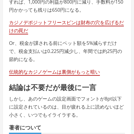
すれば、1,000円の利益が800円に減り、手数料が150
円かかっても残りは650円になる。
カジノデポジットフリースピンは財布の穴を広げるだ
けの罠だ
Or、税金が課される前にベット額を5%減らすだけ
で、税金支払いは0.225円減少し、年間では約25円の
節約になる。
伝統的なカジノゲームは裏側がもっと暗い
結論は不要だが最後に一言
しかし、あのゲームの設定画面でフォントが8pt以下
に設定されているのは、目が疲れる上に読めないほど
小さく、いつでもイライラする。
著者について