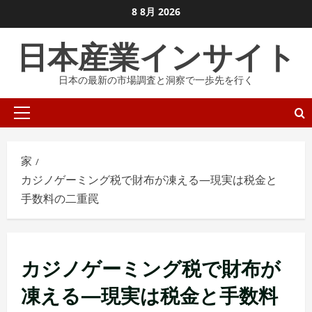
コ
8 8月 2026
ン
日本産業インサイト
テ
ン
日本の最新の市場調査と洞察で一歩先を行く
ツ
に
プ
ス
ラ
キ
イ
ッ
家
マ
プ
カジノゲーミング税で財布が凍える—現実は税金と
リ
し
手数料の二重罠
メ
ま
ニ
す
ュ
ー
カジノゲーミング税で財布が
凍える—現実は税金と手数料