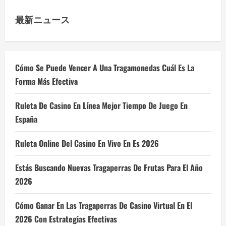
最新ニュース
Cómo Se Puede Vencer A Una Tragamonedas Cuál Es La
Forma Más Efectiva
Ruleta De Casino En Línea Mejor Tiempo De Juego En
España
Ruleta Online Del Casino En Vivo En Es 2026
Estás Buscando Nuevas Tragaperras De Frutas Para El Año
2026
Cómo Ganar En Las Tragaperras De Casino Virtual En El
2026 Con Estrategias Efectivas