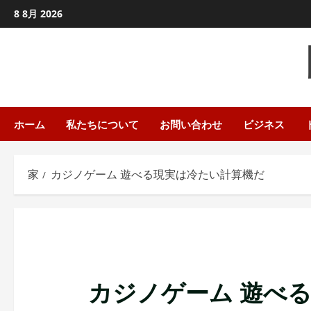
コ
8 8月 2026
ン
テ
ン
ツ
に
ス
ホーム
私たちについて
お問い合わせ
ビジネス
キ
ッ
家
カジノゲーム 遊べる現実は冷たい計算機だ
プ
し
ま
す
カジノゲーム 遊べ