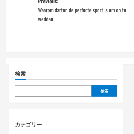
P
Previous:
Waarom darten de perfecte sport is om op te
o
wedden
s
t
n
a
検索
v
i
検索
g
a
カテゴリー
t