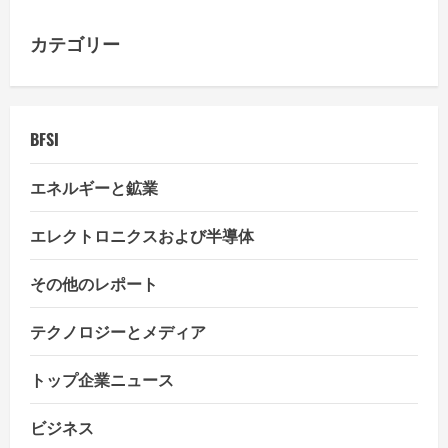
a
カテゴリー
t
i
BFSI
o
エネルギーと鉱業
n
エレクトロニクスおよび半導体
その他のレポート
テクノロジーとメディア
トップ企業ニュース
ビジネス