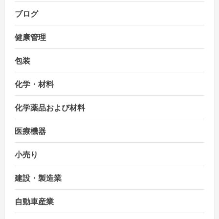
ブログ
健康管理
包装
化学・材料
化学薬品および材料
医療機器
小売り
建設・製造業
自動車産業