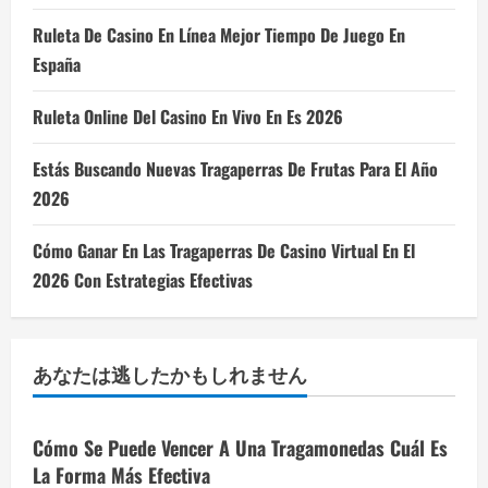
Ruleta De Casino En Línea Mejor Tiempo De Juego En
España
Ruleta Online Del Casino En Vivo En Es 2026
Estás Buscando Nuevas Tragaperras De Frutas Para El Año
2026
Cómo Ganar En Las Tragaperras De Casino Virtual En El
2026 Con Estrategias Efectivas
あなたは逃したかもしれません
Cómo Se Puede Vencer A Una Tragamonedas Cuál Es
La Forma Más Efectiva