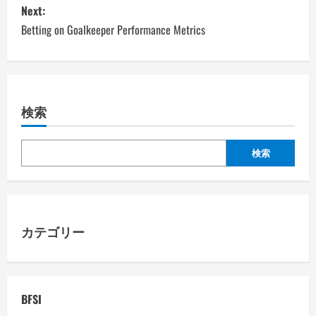
s
Next:
Betting on Goalkeeper Performance Metrics
t
n
a
検索
v
検索
i
g
a
カテゴリー
t
i
BFSI
o