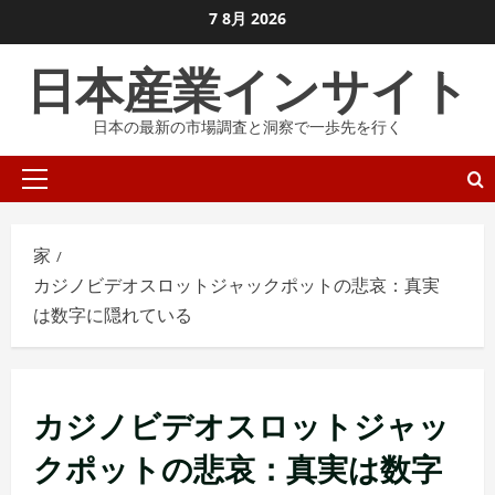
コ
7 8月 2026
ン
日本産業インサイト
テ
ン
日本の最新の市場調査と洞察で一歩先を行く
ツ
に
プ
ス
ラ
キ
イ
ッ
家
マ
プ
カジノビデオスロットジャックポットの悲哀：真実
リ
し
は数字に隠れている
メ
ま
ニ
す
ュ
ー
カジノビデオスロットジャッ
クポットの悲哀：真実は数字