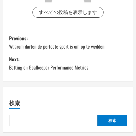
すべての投稿を表示します
P
Previous:
o
Waarom darten de perfecte sport is om op te wedden
s
Next:
Betting on Goalkeeper Performance Metrics
t
n
a
検索
v
検索
i