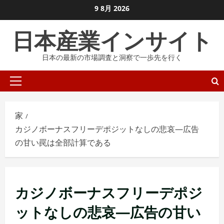
コ
9 8月 2026
ン
日本産業インサイト
テ
ン
日本の最新の市場調査と洞察で一歩先を行く
ツ
に
プ
ス
ラ
キ
イ
ッ
家
マ
プ
カジノボーナスフリーデポジットなしの悲哀—広告
リ
し
の甘い罠は全部計算である
メ
ま
ニ
す
ュ
ー
カジノボーナスフリーデポジ
ットなしの悲哀—広告の甘い