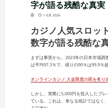
字が語る残酷な真実
1 6月 2026
カジノ人気スロッ
数字が語る残酷な
まずは事実から。2023年の日本市場調
は平均97.3％で、残りの90％は99.9
オンラインカジノ 入金限度の罠を炙り
しかし、実際に5,000円を投入したプ
ている。これは、単なる統計ではなく
る証拠だ。