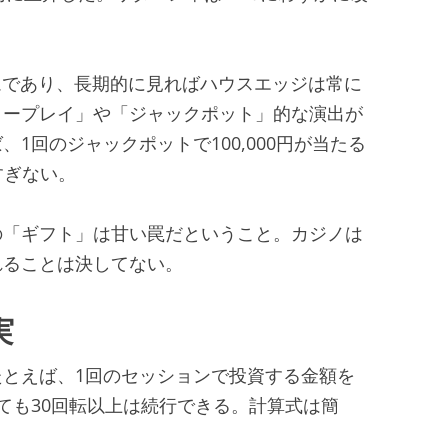
ームであり、長期的に見ればハウスエッジは常に
リープレイ」や「ジャックポット」的な演出が
1回のジャックポットで100,000円が当たる
すぎない。
の「ギフト」は甘い罠だということ。カジノは
れることは決してない。
実
とえば、1回のセッションで投資する金額を
ても30回転以上は続行できる。計算式は簡