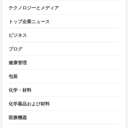
テクノロジーとメディア
トップ企業ニュース
ビジネス
ブログ
健康管理
包装
化学・材料
化学薬品および材料
医療機器