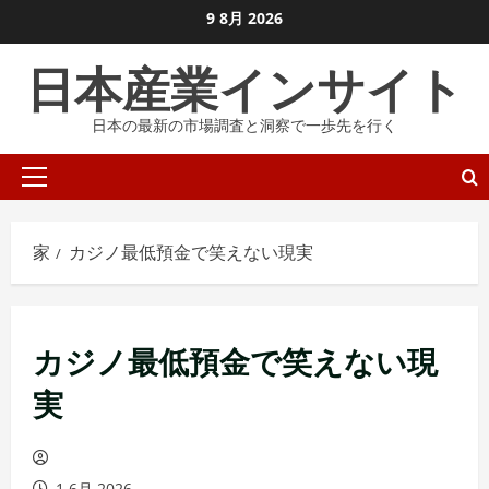
コ
9 8月 2026
ン
日本産業インサイト
テ
ン
日本の最新の市場調査と洞察で一歩先を行く
ツ
に
プ
ス
ラ
キ
イ
ッ
家
カジノ最低預金で笑えない現実
マ
プ
リ
し
メ
ま
カジノ最低預金で笑えない現
ニ
す
ュ
実
ー
1 6月 2026