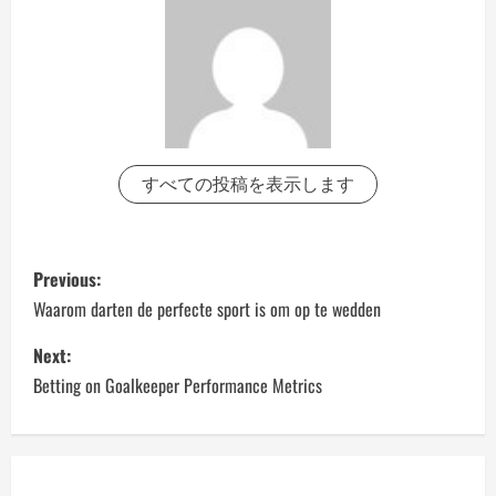
すべての投稿を表示します
P
Previous:
o
Waarom darten de perfecte sport is om op te wedden
s
Next:
Betting on Goalkeeper Performance Metrics
t
n