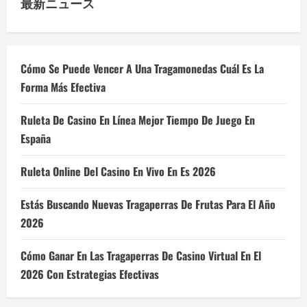
最新ニュース
Cómo Se Puede Vencer A Una Tragamonedas Cuál Es La
Forma Más Efectiva
Ruleta De Casino En Línea Mejor Tiempo De Juego En
España
Ruleta Online Del Casino En Vivo En Es 2026
Estás Buscando Nuevas Tragaperras De Frutas Para El Año
2026
Cómo Ganar En Las Tragaperras De Casino Virtual En El
2026 Con Estrategias Efectivas