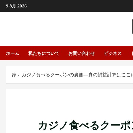
コ
9 8月 2026
ン
テ
ン
ツ
に
ス
ホーム
私たちについて
お問い合わせ
ビジネス
キ
ッ
家
カジノ食べるクーポンの裏側―真の損益計算はここ
プ
し
ま
す
カジノ食べるクーポ