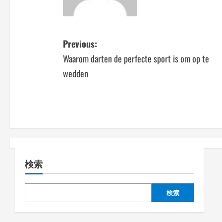
P
Previous:
Waarom darten de perfecte sport is om op te
o
wedden
s
t
n
a
検索
v
i
検索
g