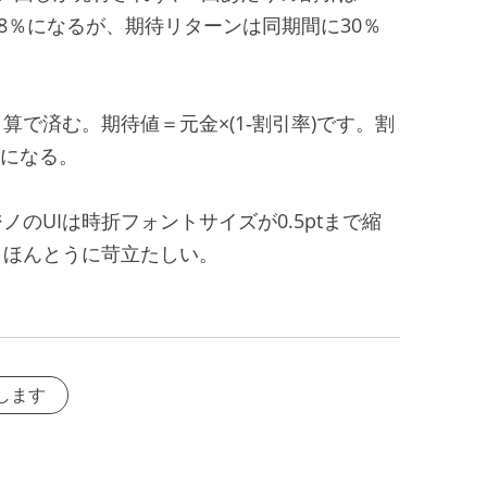
8％になるが、期待リターンは同期間に30％
で済む。期待値＝元金×(1‑割引率)です。割
円になる。
のUIは時折フォントサイズが0.5ptまで縮
。ほんとうに苛立たしい。
します