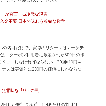
ラーが直面する冷徹な現実
ス 入金不要 日本で味わう冷徹な数学
扱いの名目だけで、実際のリターンはマーケテ
は、クーポン利用者に限定された500円のボ
回ベットしなければならない。30回×10円＝
ボーナスは実質的に200円の価値にしかならな
無意味な“無料”の罠
2回しか発行されず、1回あたりの割引は