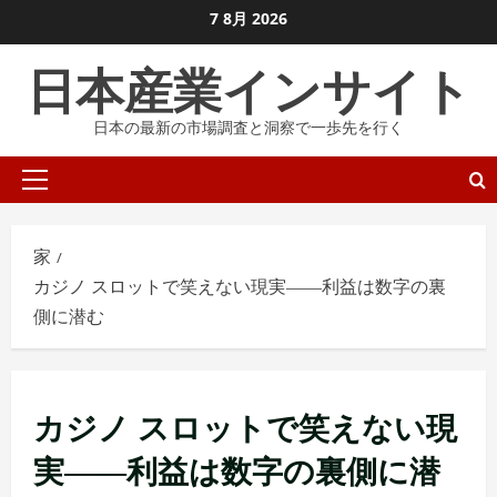
コ
7 8月 2026
ン
日本産業インサイト
テ
ン
日本の最新の市場調査と洞察で一歩先を行く
ツ
に
プ
ス
ラ
キ
イ
ッ
家
マ
プ
カジノ スロットで笑えない現実――利益は数字の裏
リ
し
側に潜む
メ
ま
ニ
す
ュ
ー
カジノ スロットで笑えない現
実――利益は数字の裏側に潜