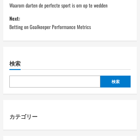
o
Waarom darten de perfecte sport is om op te wedden
s
Next:
Betting on Goalkeeper Performance Metrics
t
n
a
検索
v
検索
i
g
a
カテゴリー
t
i