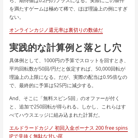
ら、期待値は0.2円のプラスになる。実際にこの条件
を満たすゲームは極めて稀で、ほぼ理論上の例にすぎ
ない。
オンラインカジノ還元率は裏切りの数値だ
実践的な計算例と落とし穴
具体例として、1000円の予算でスロットを回すとき、
平均回転数が50回/円だと仮定すれば、50,000回転が
理論上の上限になる。だが、実際の配当は0.95倍なの
で、最終的に予算は525円に減少する。
And、そこに「無料スピン5回」のオファーが付く
と、追加で250回転が得られる。しかし、これらはす
べてハウスエッジに組み込まれた計算だ。
エルドラードカジノ 初回入金ボーナス 200 free spins
JPで見抜く無駄な甘い罠