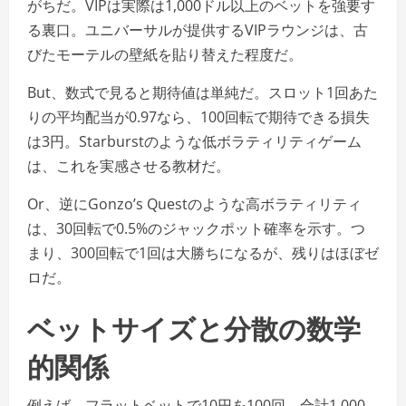
がちだ。VIPは実際は1,000ドル以上のベットを強要す
る裏口。ユニバーサルが提供するVIPラウンジは、古
びたモーテルの壁紙を貼り替えた程度だ。
But、数式で見ると期待値は単純だ。スロット1回あた
りの平均配当が0.97なら、100回転で期待できる損失
は3円。Starburstのような低ボラティリティゲーム
は、これを実感させる教材だ。
Or、逆にGonzo’s Questのような高ボラティリティ
は、30回転で0.5%のジャックポット確率を示す。つ
まり、300回転で1回は大勝ちになるが、残りはほぼゼ
ロだ。
ベットサイズと分散の数学
的関係
例えば、フラットベットで10円を100回、合計1,000