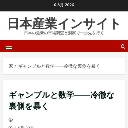
コ
6 8月 2026
ン
日本産業インサイト
テ
ン
日本の最新の市場調査と洞察で一歩先を行く
ツ
に
プ
ス
ラ
キ
イ
ッ
家
ギャンブルと数学――冷徹な裏側を暴く
マ
プ
リ
し
メ
ま
ギャンブルと数学――冷徹な
ニ
す
ュ
裏側を暴く
ー
1 6月 2026