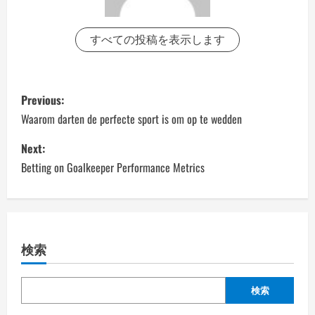
すべての投稿を表示します
P
Previous:
o
Waarom darten de perfecte sport is om op te wedden
s
Next:
Betting on Goalkeeper Performance Metrics
t
n
a
検索
v
検索
i