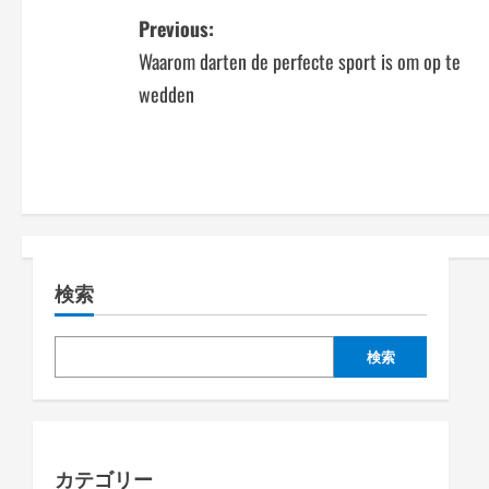
P
Previous:
Waarom darten de perfecte sport is om op te
o
wedden
s
t
n
a
検索
v
i
検索
g
a
カテゴリー