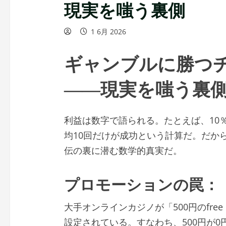
現実を嗤う裏側
1 6月 2026
ギャンブルに勝つ
――現実を嗤う裏
利益は数字で語られる。たとえば、10
均10回だけが成功という計算だ。だか
伝の裏に潜む数学的真実だ。
プロモーションの罠：『
大手オンラインカジノが「500円のfree
設定されている。すなわち、500円が0円