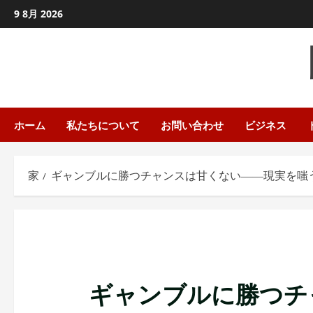
コ
9 8月 2026
ン
テ
ン
ツ
に
ス
ホーム
私たちについて
お問い合わせ
ビジネス
キ
ッ
家
ギャンブルに勝つチャンスは甘くない――現実を嗤
プ
し
ま
す
ギャンブルに勝つチ