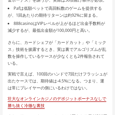
Pafは低額ベットで高回転数のゲームを提供する
が、1回あたりの期待リターンは約92%に留まる。
888casinoはVIPレベルが上がるほど出金手数料が
減少するが、最低出金額が100,000円と高い。
さらに、カードシェフが「カードカット」や「ミック
ス」技術を披露するとき、実は裏でアルゴリズムが乱
数を操作しているケースが少なくとも2件報告されて
いる。
実戦で言えば、100回のハンドで7回だけフラッシュが
出たケースでは、期待値は-4.5%になる。つまり、運
は常にプレイヤーの側にいるわけではない。
壮大なオンラインカジノのデポジットボーナスなしで
勝ち抜く冷徹な裏技