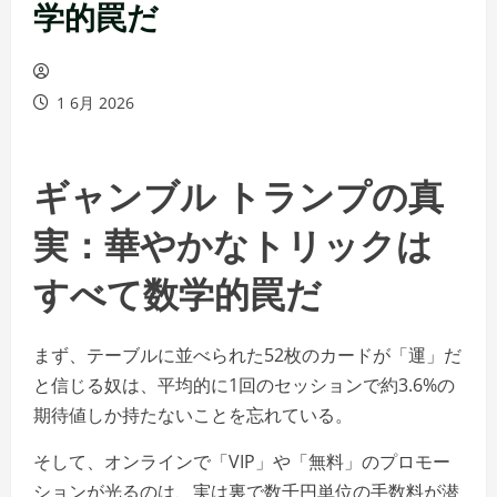
学的罠だ
1 6月 2026
ギャンブル トランプの真
実：華やかなトリックは
すべて数学的罠だ
まず、テーブルに並べられた52枚のカードが「運」だ
と信じる奴は、平均的に1回のセッションで約3.6%の
期待値しか持たないことを忘れている。
そして、オンラインで「VIP」や「無料」のプロモー
ションが光るのは、実は裏で数千円単位の手数料が潜