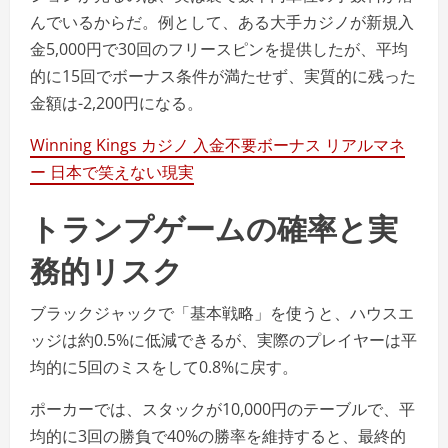
んでいるからだ。例として、ある大手カジノが新規入
金5,000円で30回のフリースピンを提供したが、平均
的に15回でボーナス条件が満たせず、実質的に残った
金額は-2,200円になる。
Winning Kings カジノ 入金不要ボーナス リアルマネ
ー 日本で笑えない現実
トランプゲームの確率と実
務的リスク
ブラックジャックで「基本戦略」を使うと、ハウスエ
ッジは約0.5%に低減できるが、実際のプレイヤーは平
均的に5回のミスをして0.8%に戻す。
ポーカーでは、スタックが10,000円のテーブルで、平
均的に3回の勝負で40%の勝率を維持すると、最終的