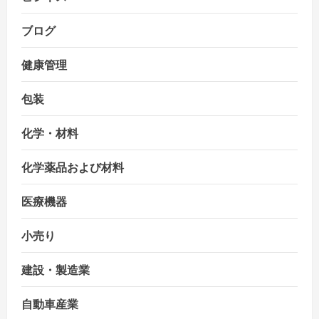
ブログ
健康管理
包装
化学・材料
化学薬品および材料
医療機器
小売り
建設・製造業
自動車産業