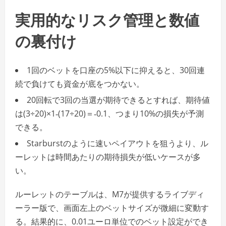
実用的なリスク管理と数値
の裏付け
1回のベットを口座の5%以下に抑えると、30回連
続で負けても資金が底をつかない。
20回転で3回の当選が期待できるとすれば、期待値
は(3÷20)×1‑(17÷20)＝‑0.1、つまり10%の損失が予測
できる。
Starburstのように速いペイアウトを狙うより、ル
ーレットは時間あたりの期待損失が低いケースが多
い。
ルーレットのテーブルは、M7が提供するライブディ
ーラー版で、画面左上のベットサイズが微細に変動す
る。結果的に、0.01ユーロ単位でのベット設定ができ