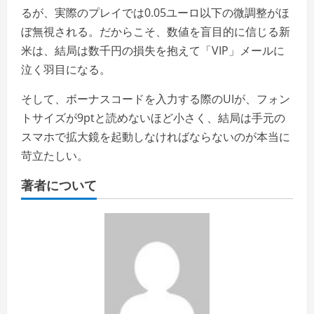
るが、実際のプレイでは0.05ユーロ以下の微調整がほ
ぼ無視される。だからこそ、数値を盲目的に信じる新
米は、結局は数千円の損失を抱えて「VIP」メールに
泣く羽目になる。
そして、ボーナスコードを入力する際のUIが、フォン
トサイズが9ptと読めないほど小さく、結局は手元の
スマホで拡大鏡を起動しなければならないのが本当に
苛立たしい。
著者について