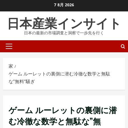
コ
7 8月 2026
ン
日本産業インサイト
テ
ン
日本の最新の市場調査と洞察で一歩先を行く
ツ
に
プ
ス
ラ
キ
イ
ッ
家
マ
プ
ゲーム ルーレットの裏側に潜む冷徹な数学と無駄
リ
し
な”無料”騒ぎ
メ
ま
ニ
す
ュ
ー
ゲーム ルーレットの裏側に潜
む冷徹な数学と無駄な”無