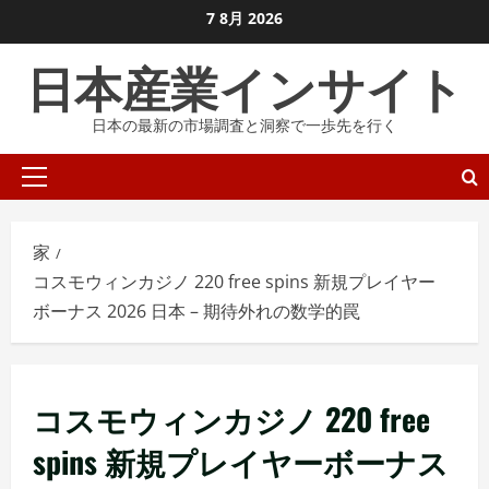
コ
7 8月 2026
ン
日本産業インサイト
テ
ン
日本の最新の市場調査と洞察で一歩先を行く
ツ
に
プ
ス
ラ
キ
イ
ッ
家
マ
プ
コスモウィンカジノ 220 free spins 新規プレイヤー
リ
し
ボーナス 2026 日本 – 期待外れの数学的罠
メ
ま
ニ
す
ュ
ー
コスモウィンカジノ 220 free
spins 新規プレイヤーボーナス