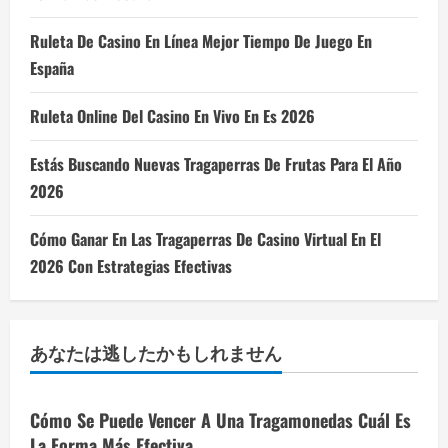
Ruleta De Casino En Línea Mejor Tiempo De Juego En
España
Ruleta Online Del Casino En Vivo En Es 2026
Estás Buscando Nuevas Tragaperras De Frutas Para El Año
2026
Cómo Ganar En Las Tragaperras De Casino Virtual En El
2026 Con Estrategias Efectivas
あなたは逃したかもしれません
Cómo Se Puede Vencer A Una Tragamonedas Cuál Es
La Forma Más Efectiva