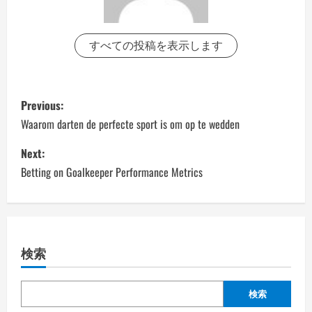
すべての投稿を表示します
P
Previous:
o
Waarom darten de perfecte sport is om op te wedden
s
Next:
Betting on Goalkeeper Performance Metrics
t
n
a
検索
v
検索
i