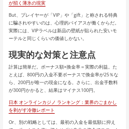
が招く薄氷の現実
But、プレイヤーが「VIP」や「gift」と称される特典
に騙されやすいのは、心理的バイアスが働くからだ。
実際には、VIPラベルは新品の壁紙が貼られた安いモ
ーテルと同じくらいの価値しかない。
現実的な対策と注意点
計算は簡単だ。ボーナス額×換金率＝実際の利益。た
とえば、800円の入金不要ボーナスで換金率が25％な
ら、200円が唯一の現金になる。さらに、出金手数料
が300円かかると、結果はマイナス100円。
日本 オンラインカジノ ランキング：業界のごまかし
を剥がす冷徹レポート
Or、別の戦略としては、最初の入金を最低額に抑え