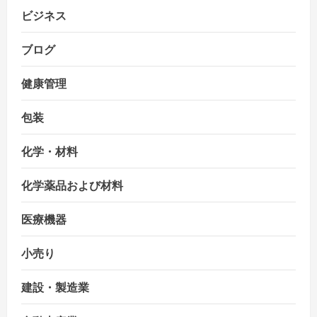
ビジネス
ブログ
健康管理
包装
化学・材料
化学薬品および材料
医療機器
小売り
建設・製造業