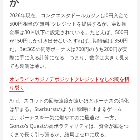
か
2026年現在、コンクエスタドールカジノは0円入金で
500円相当の“無料”クレジットを提供するが、実効換
金率は30％以下に設定されている。たとえば、500円
が150円しか引き出せないとすれば、期待値は-350円
だ。Bet365の同等ボーナスは700円のうち200円が実
際に手に入る計算になる。つまり、数字は大きく見え
ても裏側は薄い。
オンラインカジノデポジットクレジットなしの闇を切
り裂く
And、スロットの回転速度が速いほどボーナスの消化
は早まる。Starburstのように瞬時に止まるゲーム
は、ボーナスを一気に燃やすのに最適だ。一方、
Gonzo’s Questの高ボラティリティは、資金が底をつ
くまで長く引っ張るが、結局はゼロに戻る。