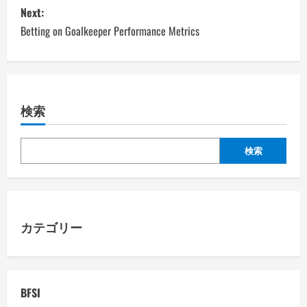
s
Next:
Betting on Goalkeeper Performance Metrics
t
n
a
検索
v
検索
i
g
a
カテゴリー
t
i
BFSI
o