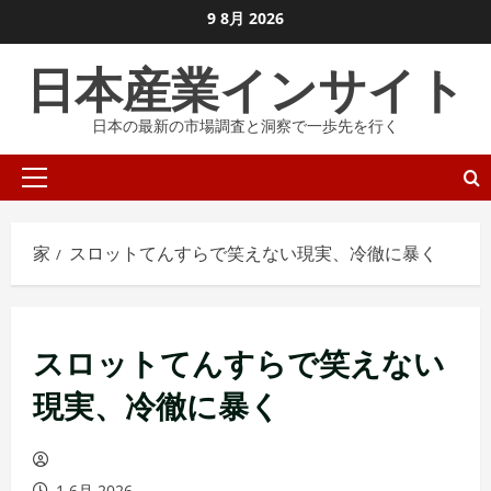
コ
9 8月 2026
ン
日本産業インサイト
テ
ン
日本の最新の市場調査と洞察で一歩先を行く
ツ
に
プ
ス
ラ
キ
イ
ッ
家
スロットてんすらで笑えない現実、冷徹に暴く
マ
プ
リ
し
メ
ま
スロットてんすらで笑えない
ニ
す
ュ
現実、冷徹に暴く
ー
1 6月 2026