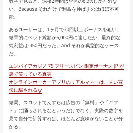
数字で見ると、深夜2時間は全体の8.3%しか占めな
い。Because それだけで利益を伸ばすのはほぼ不可
能。
あるユーザーは、1ヶ月で30回以上ボーナスを狙い、
結果的にベット総額が6,000円に達したが、最終的な
純利益は-350円だった。And それが典型的なケース
だ。
エンパイアカジノ 75 フリースピン 限定ボーナス JP が
裏で笑っている真実
オンラインポーカーアプリのリアルマネーは、甘い宣
伝に騙されるな
結局、スロットてんすらは広告の「無料」や「ギフ
ト」に踊らされるなというだけでなく、実際の数字を
見て自分で計算すれば、ほとんど意味がないことが分
かる。