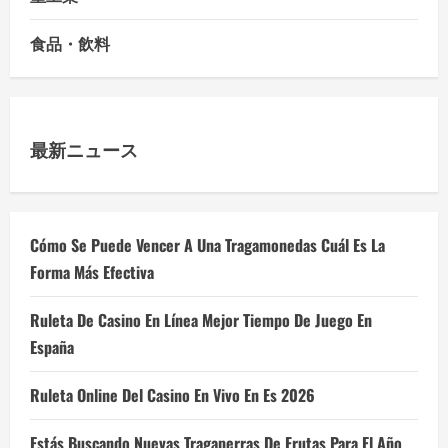
食品・飲料
最新ニュース
Cómo Se Puede Vencer A Una Tragamonedas Cuál Es La
Forma Más Efectiva
Ruleta De Casino En Línea Mejor Tiempo De Juego En
España
Ruleta Online Del Casino En Vivo En Es 2026
Estás Buscando Nuevas Tragaperras De Frutas Para El Año