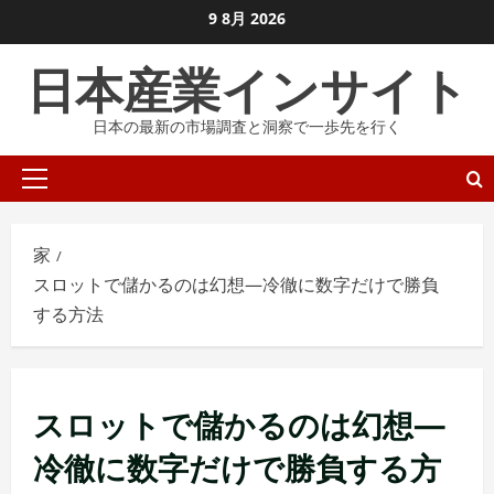
コ
9 8月 2026
ン
日本産業インサイト
テ
ン
日本の最新の市場調査と洞察で一歩先を行く
ツ
に
プ
ス
ラ
キ
イ
ッ
家
マ
プ
スロットで儲かるのは幻想—冷徹に数字だけで勝負
リ
し
する方法
メ
ま
ニ
す
ュ
ー
スロットで儲かるのは幻想—
冷徹に数字だけで勝負する方