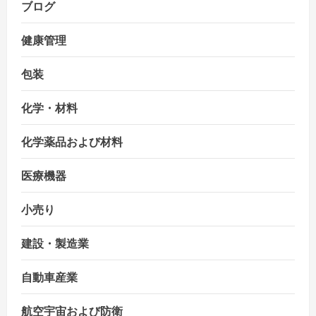
ブログ
健康管理
包装
化学・材料
化学薬品および材料
医療機器
小売り
建設・製造業
自動車産業
航空宇宙および防衛