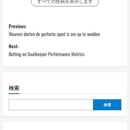
すべての投稿を表示します
P
Previous:
o
Waarom darten de perfecte sport is om op te wedden
s
Next:
Betting on Goalkeeper Performance Metrics
t
n
a
検索
v
検索
i
g