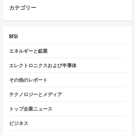
a
カテゴリー
t
i
BFSI
o
エネルギーと鉱業
n
エレクトロニクスおよび半導体
その他のレポート
テクノロジーとメディア
トップ企業ニュース
ビジネス