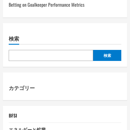
Betting on Goalkeeper Performance Metrics
t
n
a
検索
v
検索
i
g
a
カテゴリー
t
i
BFSI
o
エネルギーと鉱業