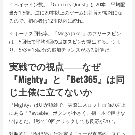
2. ペイライン数。『Gonzo’s Quest』は20本、平均配
当が1.5倍。逆に20本以上のゲームは計算が複雑にな
るので、初心者は12本以内に絞れ。
3. ボーナス回転率。『Mega Joker』のフリースピン
は、5回転で平均3回の追加スピンが発生する。つま
り、5×3＝15回分の追加チャンスがある計算だ。
実戦での視点――なぜ
『Mighty』と『Bet365』は同
じ土俵に立てないか
『Mighty』はUIが煩雑で、実際にスロット画面の左上
にある「Paytable」ボタンが小さく、指一本で押せな
いほどだ。1秒で10回クリックしても反応が遅い。
対照的に『Bet365』は設定メニューが直感的。スロッ