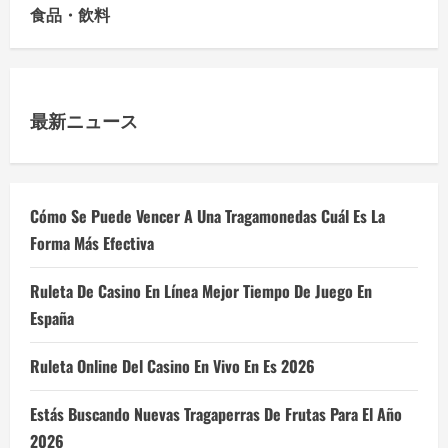
食品・飲料
最新ニュース
Cómo Se Puede Vencer A Una Tragamonedas Cuál Es La
Forma Más Efectiva
Ruleta De Casino En Línea Mejor Tiempo De Juego En
España
Ruleta Online Del Casino En Vivo En Es 2026
Estás Buscando Nuevas Tragaperras De Frutas Para El Año
2026