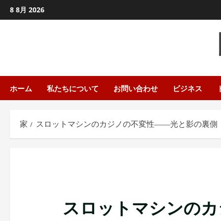
コ
8 8月 2026
ン
テ
ン
ツ
に
ス
ホーム
私たちについて
お問い合わせ
ビジネス
キ
ッ
家
スロットマシンのカジノの不変性――光と影の裏側
プ
し
ま
す
スロットマシンのカ