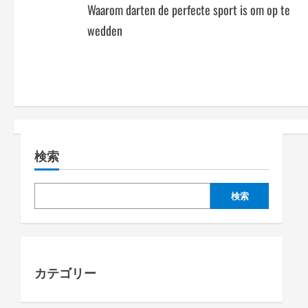
Waarom darten de perfecte sport is om op te
o
wedden
s
t
n
a
検索
v
i
検索
g
a
カテゴリー
t