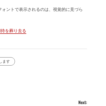
のフォントで表示されるのは、視覚的に見づら
期待を葬り去る
します
Next: