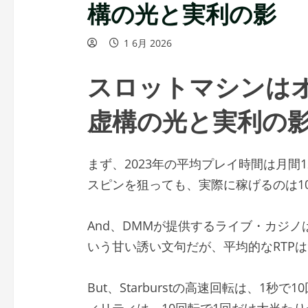
構の光と実利の影
1 6月 2026
スロットマシンは
虚構の光と実利の
まず、2023年の平均プレイ時間は月間
スピンを狙っても、実際に稼げるのは1
And、DMMが提供するライブ・カジノは
いう甘い誘い文句だが、平均的なRTPは9
But、Starburstの高速回転は、1秒で1
ィリティは、10回転で1回だけ大当たり