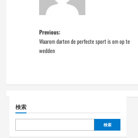
P
Previous:
Waarom darten de perfecte sport is om op te
o
wedden
s
t
n
a
検索
v
i
検索
g