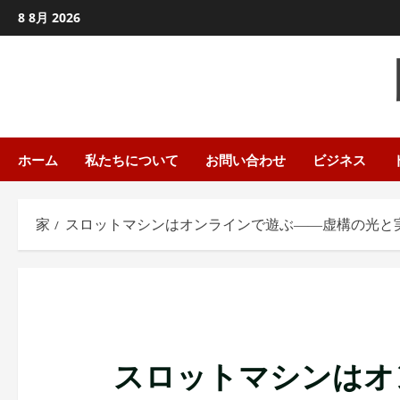
コ
8 8月 2026
ン
テ
ン
ツ
に
ス
ホーム
私たちについて
お問い合わせ
ビジネス
キ
ッ
家
スロットマシンはオンラインで遊ぶ――虚構の光と
プ
し
ま
す
スロットマシンはオ