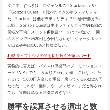
次に注目すべきは、同ジ​​ャンルの「Starburst」や
「Gonzo’s Quest」と比べたときのボラティリティ
だ。Starburstは低ボラティリティで平均回転数が約
30回、Gonzo’s Questは中ボラティリティで約45回の
回転が平均。スロット傷物語ゾーンはその逆で、1回
のスピンで平均20回しか回らないが、ジャックポット
が出る確率は0.05%と極端に低い。
札幌 ライブカジノの闇を切り裂く冷徹レポート
実務的に言えば、パチスロ倶楽部のプロモーションコ
ード「VIP」でも、入金額の5%しか還元されない。た
とえば、5,000円入金した場合、戻ってくるのは250円
だけだ。これが「無料」や「プレゼント」だと称され
ても、実際は単なる割引に過ぎない。
勝率を誤算させる演出と数