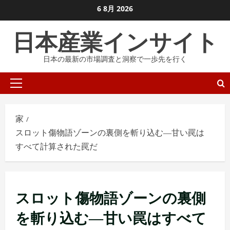
コ
6 8月 2026
ン
日本産業インサイト
テ
ン
日本の最新の市場調査と洞察で一歩先を行く
ツ
に
プ
ス
ラ
キ
イ
ッ
家
マ
プ
スロット傷物語ゾーンの裏側を斬り込む―甘い罠は
リ
し
すべて計算された罠だ
メ
ま
ニ
す
ュ
ー
スロット傷物語ゾーンの裏側
を斬り込む―甘い罠はすべて