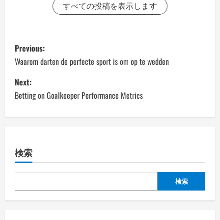
すべての投稿を表示します
P
Previous:
o
Waarom darten de perfecte sport is om op te wedden
s
Next:
Betting on Goalkeeper Performance Metrics
t
n
a
検索
v
検索
i
g