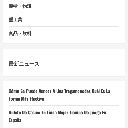
運輸・物流
重工業
食品・飲料
最新ニュース
Cómo Se Puede Vencer A Una Tragamonedas Cuál Es La
Forma Más Efectiva
Ruleta De Casino En Línea Mejor Tiempo De Juego En
España