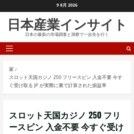
コ
9 8月 2026
ン
日本産業インサイト
テ
ン
日本の最新の市場調査と洞察で一歩先を行く
ツ
に
プ
ス
ラ
キ
イ
ッ
家
マ
プ
スロット天国カジノ 250 フリースピン 入金不要 今す
リ
し
ぐ受け取る JP が実際に裏で計算された損益率
メ
ま
ニ
す
ュ
ー
スロット天国カジノ 250 フリ
ースピン 入金不要 今すぐ受け