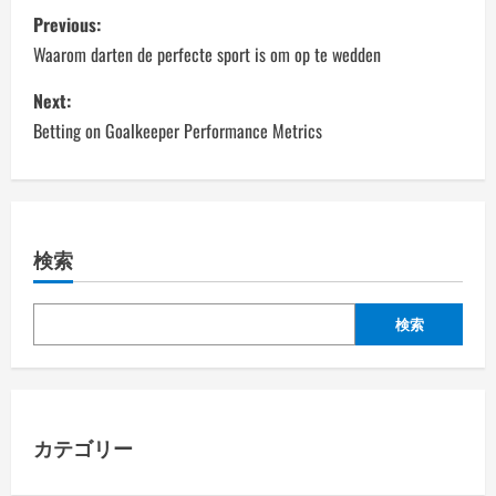
P
Previous:
o
Waarom darten de perfecte sport is om op te wedden
s
Next:
Betting on Goalkeeper Performance Metrics
t
n
a
検索
v
検索
i
g
a
カテゴリー
t