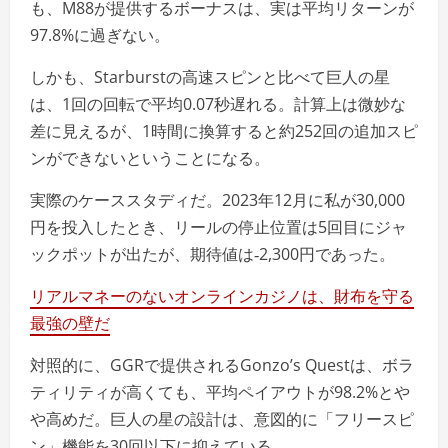
も、M88が提供するボーナスは、実は平均リターンが
97.8%に過ぎない。
しかも、Starburstの高速スピンと比べて巨人の星
は、1回の回転で平均0.07秒遅れる。計算上は微妙な
差に見えるが、1時間に換算すると約252回の追加スピ
ンができないということになる。
実際のケーススタディだ。2023年12月に私が30,000
円を投入したとき、リールの停止位置は5回目にジャ
ックポットが出たが、期待値は‑2,300円であった。
リアルマネーのないオンラインカジノは、財布を守る
最強の壁だ
対照的に、GGRで提供されるGonzo’s Questは、ボラ
ティリティが高くても、平均ペイアウトが98.2%とや
や高めだ。巨人の星の設計は、意図的に「フリースピ
ン」機能を30回以下に抑えている。