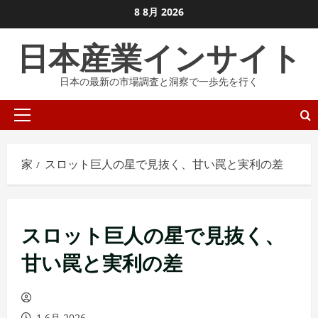
コ
8 8月 2026
ン
日本産業インサイト
テ
ン
日本の最新の市場調査と洞察で一歩先を行く
ツ
に
プ
ス
ラ
キ
イ
ッ
家
スロット巨人の星で見抜く、甘い罠と実利の差
マ
プ
リ
し
メ
ま
スロット巨人の星で見抜く、
ニ
す
ュ
甘い罠と実利の差
ー
1 6月 2026