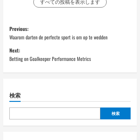
すべての投稿を表示します
P
Previous:
o
Waarom darten de perfecte sport is om op te wedden
s
Next:
Betting on Goalkeeper Performance Metrics
t
n
a
検索
v
検索
i
g