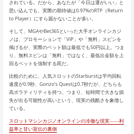
されている。だから、あなたが「今日は運がいい」と
思い込んでも、実際の期待値は0.97%のRTP（Return
to Player）にすら届かないことが多い。
そして、MGAやBet365といった大手オンラインカジ
ノは、プロモーションで「VIP」や「無料」スピンを
掲げるが、実際のベット額は最低でも50円以上。つま
り、無料スピンは「無料」ではなく、最低出金額を上
回るベットを強制する罠だ。
比較のために、人気スロットのStarburstは平均回転
速度が0.9秒、Gonzo’s Questは0.7秒だが、どちらも
高ボラティリティを持つ。つまり、短時間で大きな損
失が出る可能性が高いという、現実の残酷さを象徴し
ている。
スロットマシンカジノオンラインの冷徹な現実――利
益率と甘い宣伝の裏側