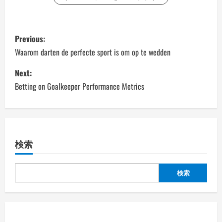
P
Previous:
o
Waarom darten de perfecte sport is om op te wedden
s
Next:
Betting on Goalkeeper Performance Metrics
t
n
a
検索
v
検索
i
g
a