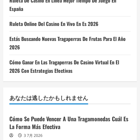
Ruleta De Casino En Línea Mejor Tiempo De Juego En
España
Ruleta Online Del Casino En Vivo En Es 2026
Estás Buscando Nuevas Tragaperras De Frutas Para El Año
2026
Cómo Ganar En Las Tragaperras De Casino Virtual En El
2026 Con Estrategias Efectivas
あなたは逃したかもしれません
Cómo Se Puede Vencer A Una Tragamonedas Cuál Es
La Forma Más Efectiva
3 7月 2026