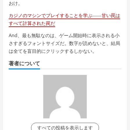
おけ。
カジノのマシンでプレイすることを学ぶ――甘い罠は
すべて計算された罠だ
And、最も無駄なのは、ゲーム開始時に表示される小
さすぎるフォントサイズだ。数字が読めないと、結局
は全てを盲目的にクリックするしかない。
著者について
すべての投稿を表示します