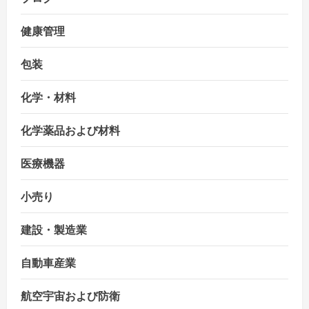
健康管理
包装
化学・材料
化学薬品および材料
医療機器
小売り
建設・製造業
自動車産業
航空宇宙および防衛