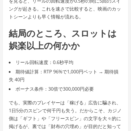
を見ると、リールの回転速度が0.5秒の間に5回のスイ
ングが起きる。これを速さで比較すると、映画のカッ
トシーンよりも早く情報が流れる。
結局のところ、スロットは
娯楽以上の何かか
リール回転速度：0.6秒平均
期待値計算：RTP 96%で1,000円ベット → 期待損
失 40円
ボーナス条件：30倍で300,000円必要
でも、実際のプレイヤーは「稼げる」広告に騙され、
1日5分のスピンで何千円も失う。だからこそ、カジノ
側は「ギフト」や「フリースピン」の文字を大々的に
掲げるが、裏では「財布の穴埋め」が目的だと知って