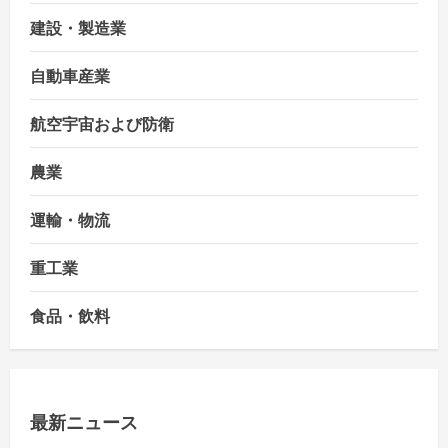
建設・製造業
自動車産業
航空宇宙および防衛
農業
運輸・物流
重工業
食品・飲料
最新ニュース