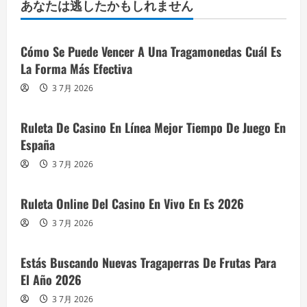
あなたは逃したかもしれません
Cómo Se Puede Vencer A Una Tragamonedas Cuál Es
La Forma Más Efectiva
3 7月 2026
Ruleta De Casino En Línea Mejor Tiempo De Juego En
España
3 7月 2026
Ruleta Online Del Casino En Vivo En Es 2026
3 7月 2026
Estás Buscando Nuevas Tragaperras De Frutas Para
El Año 2026
3 7月 2026