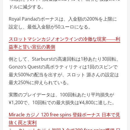
ドルに減少する。
Royal Pandaのボーナスは、入金額の200%を上限に
設定し、最低入金額が50ユーロになる。
スロットマシンカジノオンラインの冷徹な現実――利
益率と甘い宣伝の裏側
例として、Starburstの高速回転は1秒あたり30回転、
Gonzo’s Questの高ボラティリティは1回のスピンで
最大500%の配当を出すが、スロット 源さんの設定は
最大250%に抑えられている。
実際のプレイデータは、100回転あたり平均損失が
¥1,200で、10回転での最大損失は¥4,800に達した。
Miracle カジノ 120 free spins 登録ボーナス 日本で見
抜く罠と実利