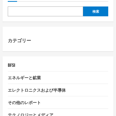
v
検索
i
g
a
カテゴリー
t
i
BFSI
o
エネルギーと鉱業
n
エレクトロニクスおよび半導体
その他のレポート
テクノロジーとメディア