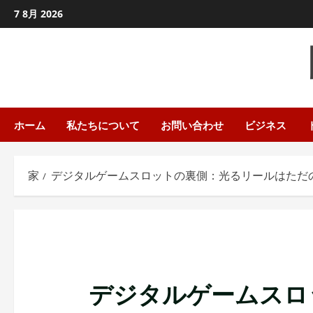
コ
7 8月 2026
ン
テ
ン
ツ
に
ス
ホーム
私たちについて
お問い合わせ
ビジネス
キ
ッ
家
デジタルゲームスロットの裏側：光るリールはただ
プ
し
ま
す
デジタルゲームスロ