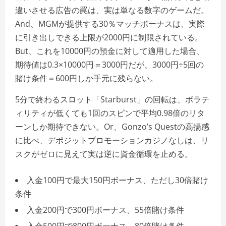
違いさせる広告の罠は、実は単なる数字のゲームだ。
And、MGMが提供する30％マッチボーナスは、実際
に引き出しできる上限が2000円に制限されている。
But、これを10000円の預金に対して適用した場合、
期待値は0.3×10000円＝3000円だが、3000円÷5回の
賭け条件＝600円しか手元に残らない。
5分で終わるスロット「Starburst」の回転は、ボラテ
ィリティが低くても1回のスピンで平均0.98倍のリタ
ーンしか期待できない。Or、Gonzo’s Questの高揚感
に比べ、デポジットプロモーションカジノなしは、リ
スクがゼロに見えて実は逆に資金循環を止める。
入金100円で最大150円ボーナス、ただし30倍賭け
条件
入金200円で300円ボーナス、55倍賭け条件
入金500円で800円ボーナス、80倍賭け条件