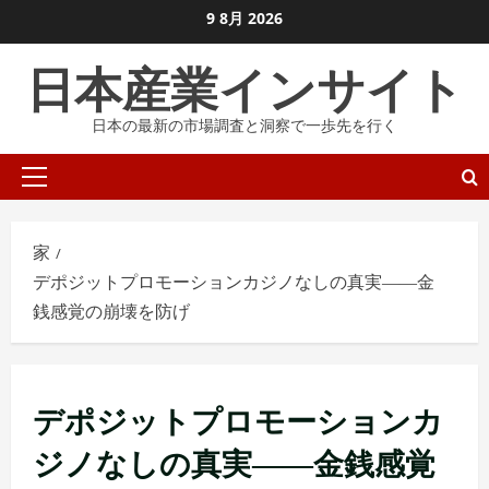
コ
9 8月 2026
ン
日本産業インサイト
テ
ン
日本の最新の市場調査と洞察で一歩先を行く
ツ
に
プ
ス
ラ
キ
イ
ッ
家
マ
プ
デポジットプロモーションカジノなしの真実――金
リ
し
銭感覚の崩壊を防げ
メ
ま
ニ
す
ュ
ー
デポジットプロモーションカ
ジノなしの真実――金銭感覚