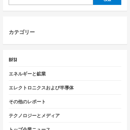
i
g
a
カテゴリー
t
i
BFSI
o
エネルギーと鉱業
n
エレクトロニクスおよび半導体
その他のレポート
テクノロジーとメディア
トップ企業ニュース