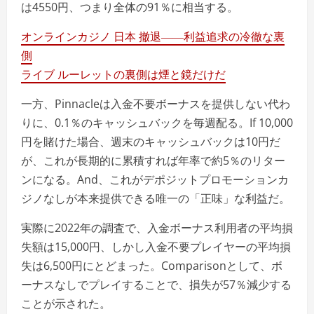
は4550円、つまり全体の91％に相当する。
オンラインカジノ 日本 撤退――利益追求の冷徹な裏
側
ライブ ルーレットの裏側は煙と鏡だけだ
一方、Pinnacleは入金不要ボーナスを提供しない代わ
りに、0.1％のキャッシュバックを毎週配る。If 10,000
円を賭けた場合、週末のキャッシュバックは10円だ
が、これが長期的に累積すれば年率で約5％のリター
ンになる。And、これがデポジットプロモーションカ
ジノなしが本来提供できる唯一の「正味」な利益だ。
実際に2022年の調査で、入金ボーナス利用者の平均損
失額は15,000円、しかし入金不要プレイヤーの平均損
失は6,500円にとどまった。Comparisonとして、ボ
ーナスなしでプレイすることで、損失が57％減少する
ことが示された。