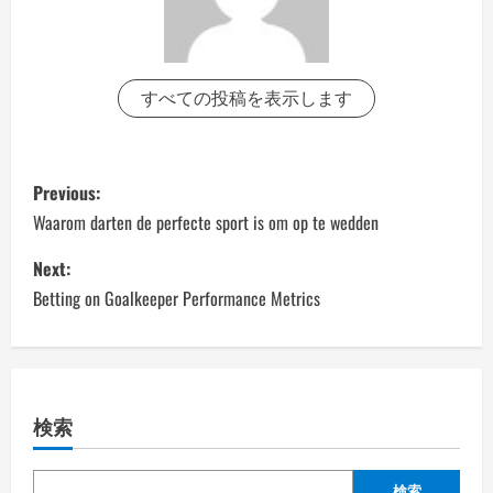
すべての投稿を表示します
P
Previous:
o
Waarom darten de perfecte sport is om op te wedden
s
Next:
Betting on Goalkeeper Performance Metrics
t
n
a
検索
v
検索