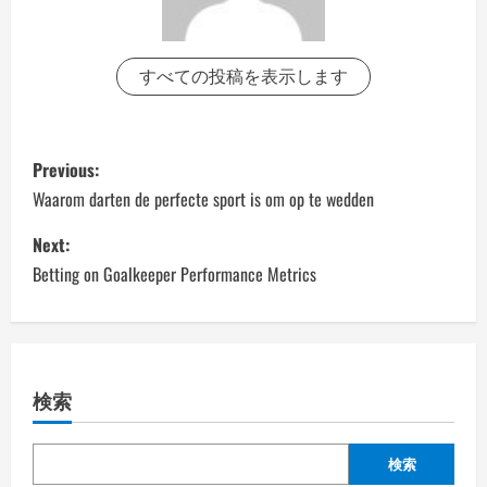
すべての投稿を表示します
P
Previous:
o
Waarom darten de perfecte sport is om op te wedden
s
Next:
Betting on Goalkeeper Performance Metrics
t
n
a
検索
v
検索
i