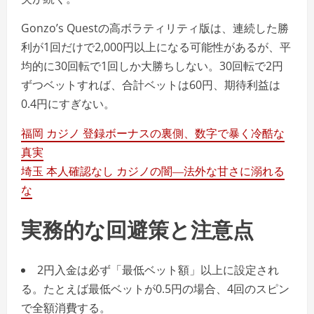
Gonzo’s Questの高ボラティリティ版は、連続した勝
利が1回だけで2,000円以上になる可能性があるが、平
均的に30回転で1回しか大勝ちしない。30回転で2円
ずつベットすれば、合計ベットは60円、期待利益は
0.4円にすぎない。
福岡 カジノ 登録ボーナスの裏側、数字で暴く冷酷な
真実
埼玉 本人確認なし カジノの闇―法外な甘さに溺れる
な
実務的な回避策と注意点
2円入金は必ず「最低ベット額」以上に設定され
る。たとえば最低ベットが0.5円の場合、4回のスピン
で全額消費する。