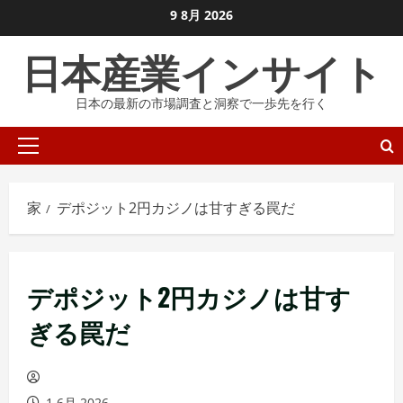
コ
9 8月 2026
ン
日本産業インサイト
テ
ン
日本の最新の市場調査と洞察で一歩先を行く
ツ
に
プ
ス
ラ
キ
イ
ッ
家
デポジット2円カジノは甘すぎる罠だ
マ
プ
リ
し
メ
ま
デポジット2円カジノは甘す
ニ
す
ュ
ぎる罠だ
ー
1 6月 2026