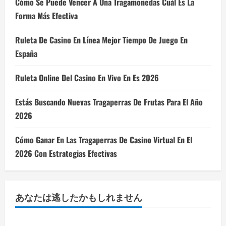
Cómo Se Puede Vencer A Una Tragamonedas Cuál Es La
Forma Más Efectiva
Ruleta De Casino En Línea Mejor Tiempo De Juego En
España
Ruleta Online Del Casino En Vivo En Es 2026
Estás Buscando Nuevas Tragaperras De Frutas Para El Año
2026
Cómo Ganar En Las Tragaperras De Casino Virtual En El
2026 Con Estrategias Efectivas
あなたは逃したかもしれません