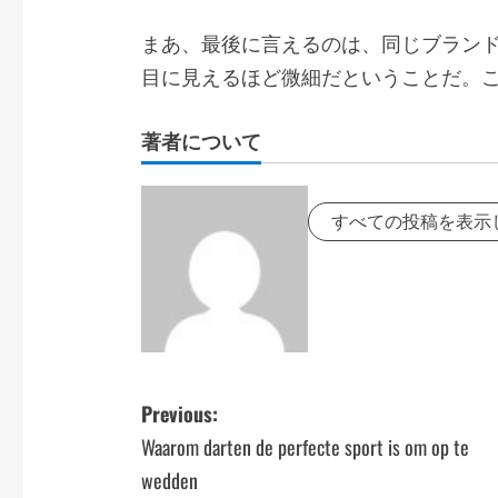
まあ、最後に言えるのは、同じブランドで
目に見えるほど微細だということだ。
著者について
すべての投稿を表示
P
Previous:
Waarom darten de perfecte sport is om op te
o
wedden