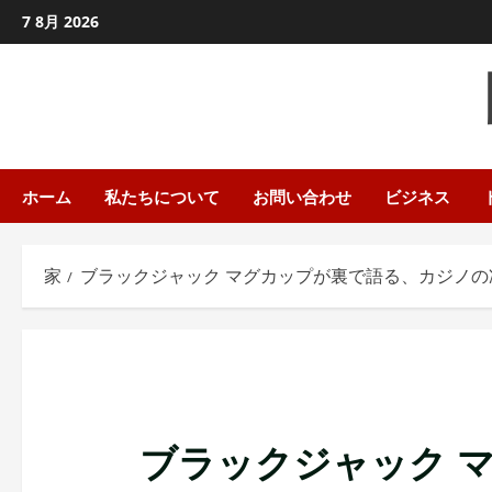
コ
7 8月 2026
ン
テ
ン
ツ
に
ス
ホーム
私たちについて
お問い合わせ
ビジネス
キ
ッ
家
ブラックジャック マグカップが裏で語る、カジノの
プ
し
ま
す
ブラックジャック 