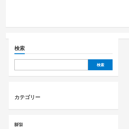
s
t
n
a
検索
v
i
検索
g
a
カテゴリー
t
i
o
BFSI