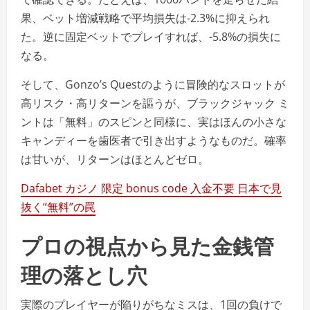
果、ベット増減戦略で平均損失は-2.3%に抑えられ
た。逆に固定ベットでプレイすれば、-5.8%の損失に
なる。
そして、Gonzo’s Questのように冒険的なスロットが
高リスク・高リターンを謳うが、ブラックジャック ミ
ントは「無料」のスピンと同様に、実はほんの小さな
キャンディーを歯医者で引き出すようなものだ。確率
は甘いが、リターンはほとんどゼロ。
Dafabet カジノ 限定 bonus code 入金不要 日本で見
抜く“無料”の罠
プロの視点から見た金銭管
理の落とし穴
実際のプレイヤーが陥りがちなミスは、1回の負けで