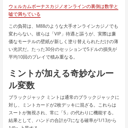
ウェルカムボーナスカジノオンラインの裏側は数学と
嘘で満ちている
この負荷は、M88のような大手オンラインカジノでも
変わらない。彼らは「VIP」待遇と謳うが、実際は廉
価なモーテルの壁紙が新しく塗り替えられただけの薄
い光沢だ。たった30分のセッションで5ドルの損失が
平均10回のプレイで積み重なる。
ミントが加える奇妙なルー
ル変数
ブラックジャック ミントは通常のブラックジャックに
対し、ミントカードが2枚デッキに混ざる。これらは
スートが無視され、常に「5」の代わりに機能する。
結果として、ハンドの合計が7になる確率が1/13から
1/9へ上昇する。