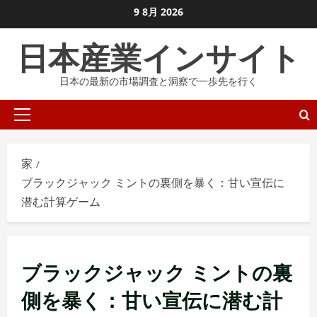
コ
9 8月 2026
ン
日本産業インサイト
テ
ン
日本の最新の市場調査と洞察で一歩先を行く
ツ
に
プ
ス
ラ
キ
イ
ッ
家
マ
プ
ブラックジャック ミントの裏側を暴く：甘い宣伝に
リ
し
潜む計算ゲーム
メ
ま
ニ
す
ュ
ー
ブラックジャック ミントの裏
側を暴く：甘い宣伝に潜む計