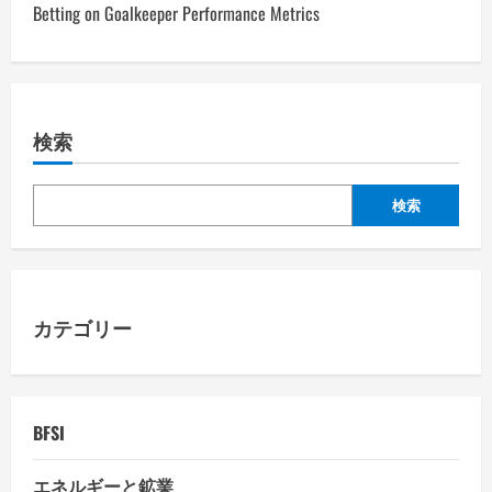
Betting on Goalkeeper Performance Metrics
t
n
a
検索
v
検索
i
g
a
カテゴリー
t
i
BFSI
o
エネルギーと鉱業