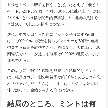
10%超のベット増加を行うことだ。たとえば、最初の
ベットが20ドルで負けた後、30ドルに跳ね上げ、次に
45ドル…という指数関数的増加は、5回連続の負けで
合計500ドル以上の損失につながる。
逆に、損失が出たら即座にベットを半分にする戦略
は、1,000ドルの資金を持つプレイヤーが30回の連続
損失でも資金を維持できる計算になる。実務上は、30
回連続でバストが起こる確率は0.0002%程度で、ほぼ
無視できる。
このように、数字と確率を無視した感情的なベット
は、結局はカジノ側の利益率が約2.6%であることを忘
れさせるだけだ。どんな「gift」も、カジノは慈善団
体ではなく、金銭を与える側ではない。
結局のところ、ミントは何